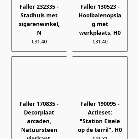
Faller 232335 -
Faller 130523 -
Stadhuis met
Hooibalenopsla
sigarenwinkel,
g met
N
werkplaats, H0
€31.40
€31.40
Faller 170835 -
Faller 190095 -
Decorplaat
Actieset:
arcaden,
"Station Eisele
Natuursteen
op de terril", H0
vierkant,
€41.31