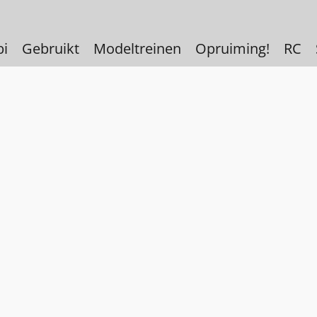
bi
Gebruikt
Modeltreinen
Opruiming!
RC