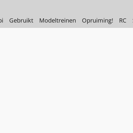
bi
Gebruikt
Modeltreinen
Opruiming!
RC