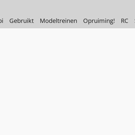
bi
Gebruikt
Modeltreinen
Opruiming!
RC