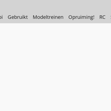
bi
Gebruikt
Modeltreinen
Opruiming!
RC