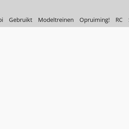
bi
Gebruikt
Modeltreinen
Opruiming!
RC