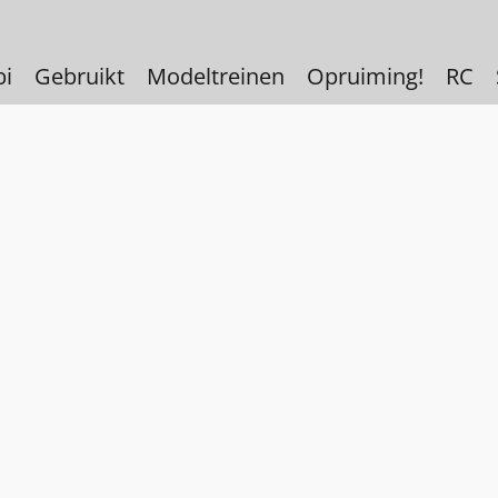
bi
Gebruikt
Modeltreinen
Opruiming!
RC