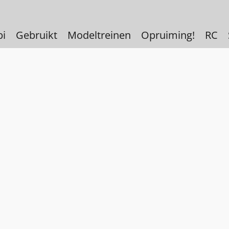
bi
Gebruikt
Modeltreinen
Opruiming!
RC