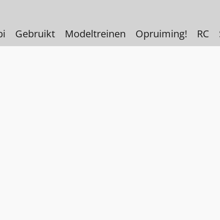
bi
Gebruikt
Modeltreinen
Opruiming!
RC