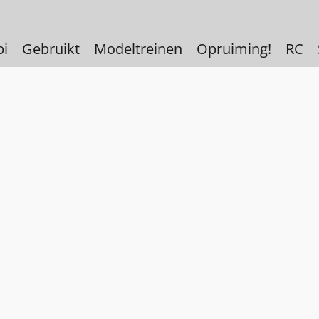
bi
Gebruikt
Modeltreinen
Opruiming!
RC