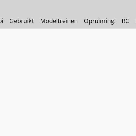
bi
Gebruikt
Modeltreinen
Opruiming!
RC