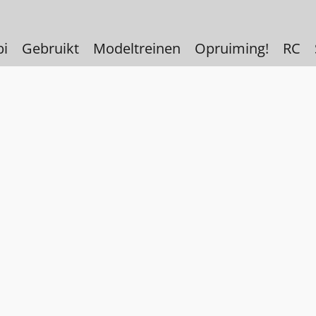
bi
Gebruikt
Modeltreinen
Opruiming!
RC