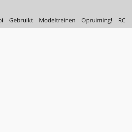
bi
Gebruikt
Modeltreinen
Opruiming!
RC