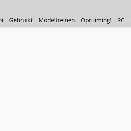
bi
Gebruikt
Modeltreinen
Opruiming!
RC