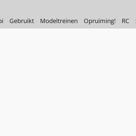
bi
Gebruikt
Modeltreinen
Opruiming!
RC