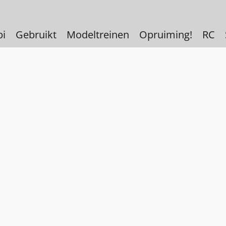
bi
Gebruikt
Modeltreinen
Opruiming!
RC