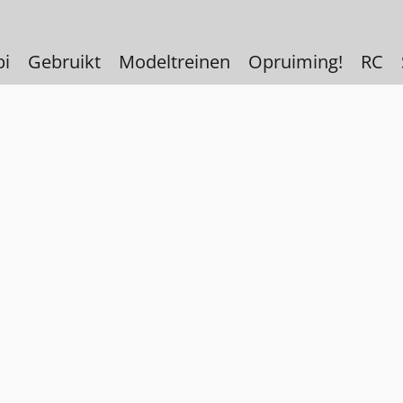
bi
Gebruikt
Modeltreinen
Opruiming!
RC