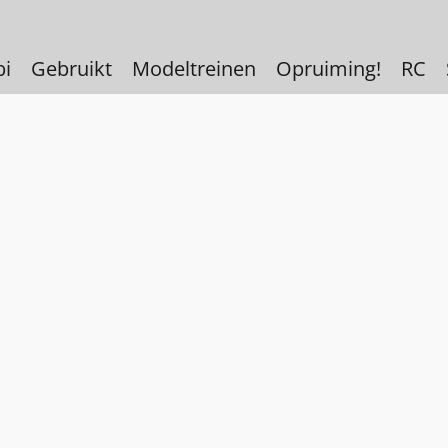
bi
Gebruikt
Modeltreinen
Opruiming!
RC