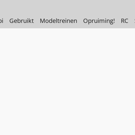
bi
Gebruikt
Modeltreinen
Opruiming!
RC