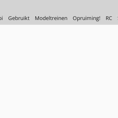
bi
Gebruikt
Modeltreinen
Opruiming!
RC