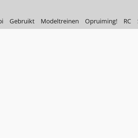
bi
Gebruikt
Modeltreinen
Opruiming!
RC