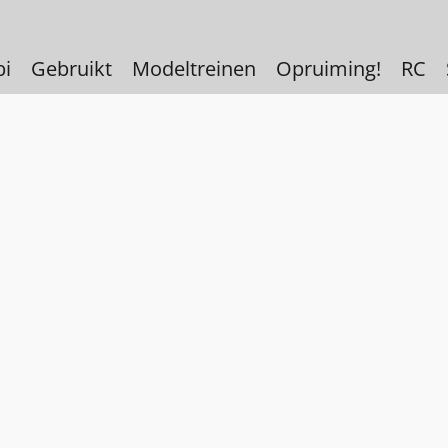
bi
Gebruikt
Modeltreinen
Opruiming!
RC