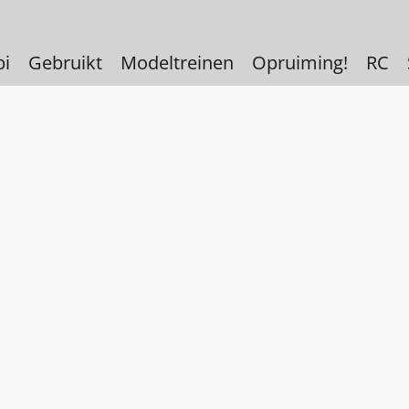
bi
Gebruikt
Modeltreinen
Opruiming!
RC