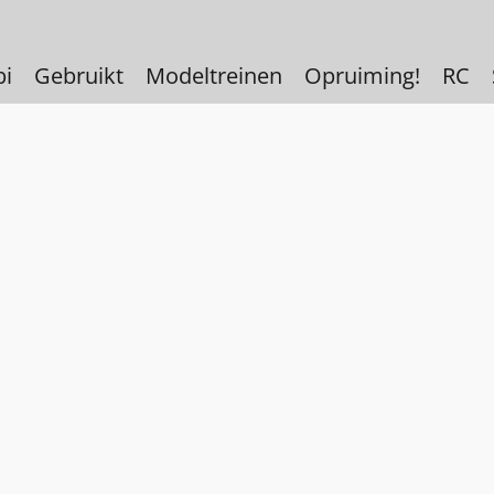
bi
Gebruikt
Modeltreinen
Opruiming!
RC