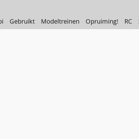
bi
Gebruikt
Modeltreinen
Opruiming!
RC