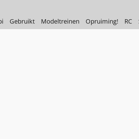
bi
Gebruikt
Modeltreinen
Opruiming!
RC