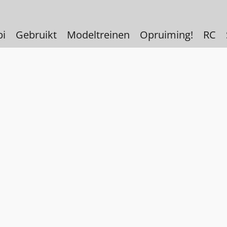
bi
Gebruikt
Modeltreinen
Opruiming!
RC