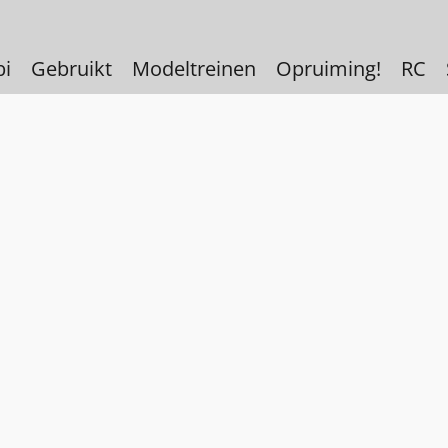
bi
Gebruikt
Modeltreinen
Opruiming!
RC